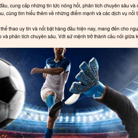
đầu, cung cấp những tin tức nóng hổi, phân tích chuyên sâu và c
u, cùng tìm hiểu thêm về những điểm mạnh và các dịch vụ nổi 
 thể thao uy tín và nổi bật hàng đầu hiện nay, mang đến cho ng
o và phân tích chuyên sâu. Với sứ mệnh trở thành cầu nối giữa k