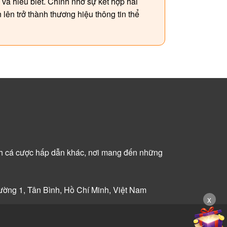
 và hiểu biết. Chính nhờ sự kết hợp hài
lên trở thành thương hiệu thông tin thể
ình cá cược hấp dẫn khác, nơi mang đến những
ường 1, Tân Bình, Hồ Chí Minh, Việt Nam
x