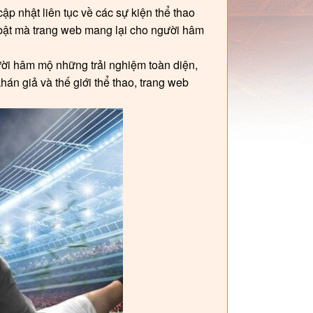
ập nhật liên tục về các sự kiện thể thao
bật mà trang web mang lại cho người hâm
ười hâm mộ những trải nghiệm toàn diện,
hán giả và thế giới thể thao, trang web