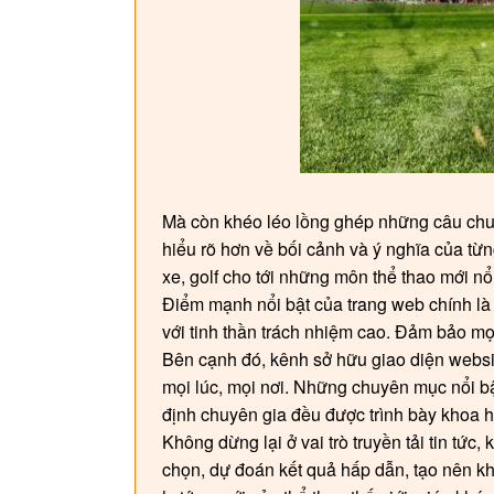
Mà còn khéo léo lồng ghép những câu chuy
hiểu rõ hơn về bối cảnh và ý nghĩa của t
xe, golf cho tới những môn thể thao mới n
Điểm mạnh nổi bật của trang web chính là
với tinh thần trách nhiệm cao. Đảm bảo m
Bên cạnh đó, kênh sở hữu giao diện websit
mọi lúc, mọi nơi. Những chuyên mục nổi bậ
định chuyên gia đều được trình bày khoa họ
Không dừng lại ở vai trò truyền tải tin tứ
chọn, dự đoán kết quả hấp dẫn, tạo nên kh