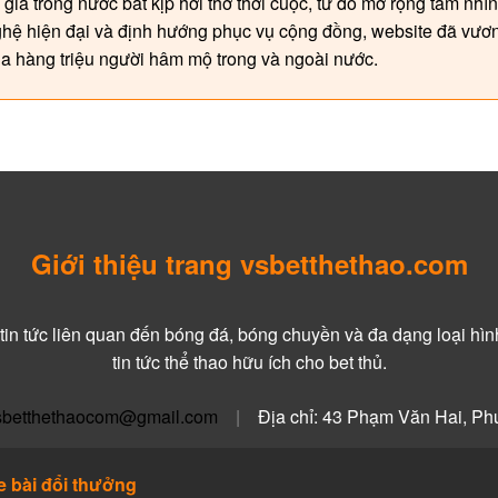
giả trong nước bắt kịp hơi thở thời cuộc, từ đó mở rộng tầm nhìn
ghệ hiện đại và định hướng phục vụ cộng đồng,
w
ebsite
đã vươn 
của hàng triệu người hâm mộ trong và ngoài nước.
Giới thiệu trang vsbetthethao.com
 tin tức liên quan đến bóng đá, bóng chuyền và đa dạng loại h
tin tức thể thao hữu ích cho bet thủ.
|
sbetthethaocom@gmail.com
Địa chỉ: 43 Phạm Văn Hai, Ph
 bài đổi thưởng