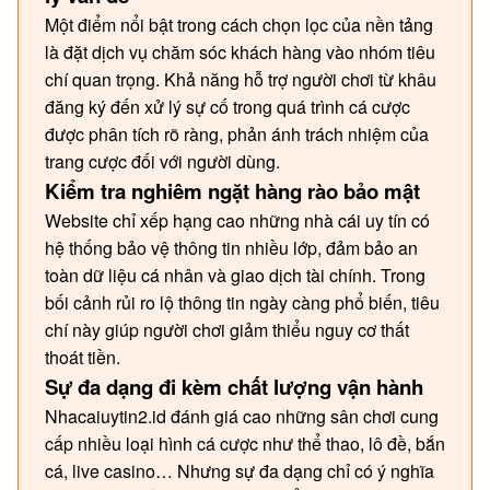
Một điểm nổi bật trong cách chọn lọc của nền tảng
là đặt dịch vụ chăm sóc khách hàng vào nhóm tiêu
chí quan trọng. Khả năng hỗ trợ người chơi từ khâu
đăng ký đến xử lý sự cố trong quá trình cá cược
được phân tích rõ ràng, phản ánh trách nhiệm của
trang cược đối với người dùng.
Kiểm tra nghiêm ngặt hàng rào bảo mật
Website chỉ xếp hạng cao những nhà cái uy tín có
hệ thống bảo vệ thông tin nhiều lớp, đảm bảo an
toàn dữ liệu cá nhân và giao dịch tài chính. Trong
bối cảnh rủi ro lộ thông tin ngày càng phổ biến, tiêu
chí này giúp người chơi giảm thiểu nguy cơ thất
thoát tiền.
Sự đa dạng đi kèm chất lượng vận hành
Nhacaiuytin2.id đánh giá cao những sân chơi cung
cấp nhiều loại hình cá cược như thể thao, lô đề, bắn
cá, live casino… Nhưng sự đa dạng chỉ có ý nghĩa