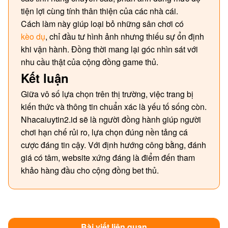
tiện lợi cùng tính thân thiện của các nhà cái.
Cách làm này giúp loại bỏ những sân chơi có
kèo dụ
, chỉ đầu tư hình ảnh nhưng thiếu sự ổn định
khi vận hành. Đồng thời mang lại góc nhìn sát với
nhu cầu thật của cộng đồng game thủ.
Kết luận
Giữa vô số lựa chọn trên thị trường, việc trang bị
kiến thức và thông tin chuẩn xác là yếu tố sống còn.
Nhacaiuytin2.id sẽ là người đồng hành giúp người
chơi hạn chế rủi ro, lựa chọn đúng nền tảng cá
cược đáng tin cậy. Với định hướng công bằng, đánh
giá có tâm, website xứng đáng là điểm đến tham
khảo hàng đầu cho cộng đồng bet thủ.
Bài viết liên quan