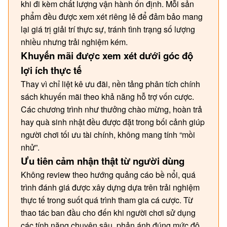
khi đi kèm chất lượng vận hành ổn định. Mỗi sản
phẩm đều được xem xét riêng lẻ để đảm bảo mang
lại giá trị giải trí thực sự, tránh tình trạng số lượng
nhiều nhưng trải nghiệm kém.
Khuyến mãi được xem xét dưới góc độ
lợi ích thực tế
Thay vì chỉ liệt kê ưu đãi, nền tảng phân tích chính
sách khuyến mãi theo khả năng hỗ trợ vốn cược.
Các chương trình như thưởng chào mừng, hoàn trả
hay quà sinh nhật đều được đặt trong bối cảnh giúp
người chơi tối ưu tài chính, không mang tính “mồi
nhử”.
Ưu tiên cảm nhận thật từ người dùng
Không review theo hướng quảng cáo bề nổi, quá
trình đánh giá được xây dựng dựa trên trải nghiệm
thực tế trong suốt quá trình tham gia cá cược. Từ
thao tác ban đầu cho đến khi người chơi sử dụng
các tính năng chuyên sâu, phản ánh đúng mức độ