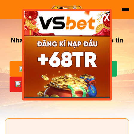
X
Nhacaiuytin2.id review nhà cái uy tín
sát trải nghiệm thật
ĐĂNG KÝ
ĐĂNG NHẬP
CƯỢC NGAY