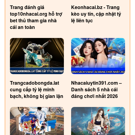
Trang đánh giá
Keonhacai.bz - Trang
top10nhacai.org hỗ trợ
kèo uy tín, cập nhật tỷ
bet thủ tham gia nhà
lệ liên tục
cái an toàn
Trangcadobongda.lat
Nhacaiuytin391.com –
cung cấp tỷ lệ minh
Danh sách 5 nhà cái
bạch, không bị gian lận
đáng chơi nhất 2026