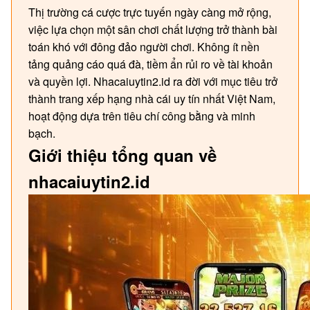
Thị trường cá cược trực tuyến ngày càng mở rộng,
việc lựa chọn một sân chơi chất lượng trở thành bài
toán khó với đông đảo người chơi. Không ít nền
tảng quảng cáo quá đà, tiềm ẩn rủi ro về tài khoản
và quyền lợi. Nhacaiuytin2.id ra đời với mục tiêu trở
thành trang xếp hạng nhà cái uy tín nhất Việt Nam,
hoạt động dựa trên tiêu chí công bằng và minh
bạch.
Giới thiệu tổng quan về
nhacaiuytin2.id