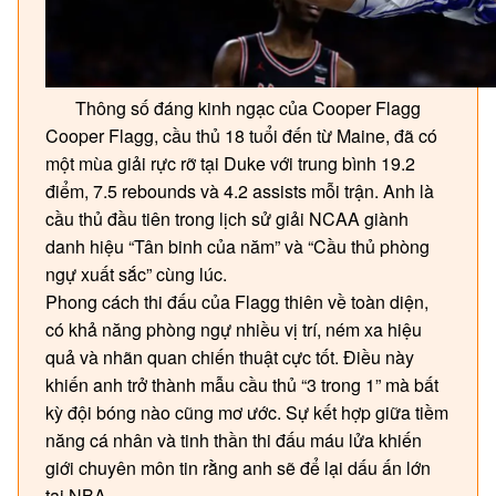
Thông số đáng kinh ngạc của Cooper Flagg
Cooper Flagg, cầu thủ 18 tuổi đến từ Maine, đã có
một mùa giải rực rỡ tại Duke với trung bình 19.2
điểm, 7.5 rebounds và 4.2 assists mỗi trận. Anh là
cầu thủ đầu tiên trong lịch sử giải NCAA giành
danh hiệu “Tân binh của năm” và “Cầu thủ phòng
ngự xuất sắc” cùng lúc.
Phong cách thi đấu của Flagg thiên về toàn diện,
có khả năng phòng ngự nhiều vị trí, ném xa hiệu
quả và nhãn quan chiến thuật cực tốt. Điều này
khiến anh trở thành mẫu cầu thủ “3 trong 1” mà bất
kỳ đội bóng nào cũng mơ ước. Sự kết hợp giữa tiềm
năng cá nhân và tinh thần thi đấu máu lửa khiến
giới chuyên môn tin rằng anh sẽ để lại dấu ấn lớn
tại NBA.