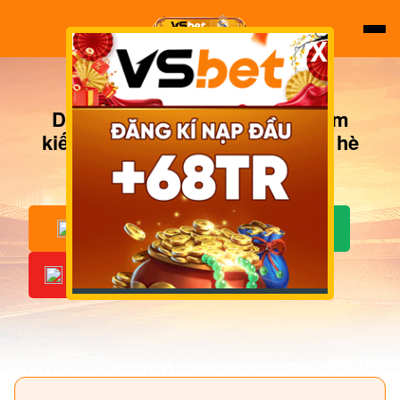
X
Dallas Mavericks: Quyết tâm tìm
kiếm hậu vệ dẫn bóng mới mùa hè
2025
ĐĂNG KÝ
ĐĂNG NHẬP
CƯỢC NGAY