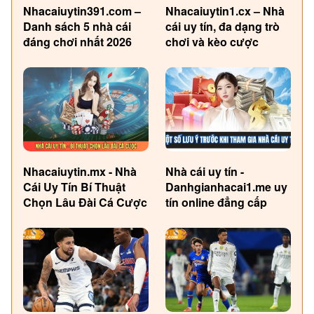
Nhacaiuytin391.com –
Nhacaiuytin1.cx – Nhà
Danh sách 5 nhà cái
cái uy tín, đa dạng trò
đáng chơi nhất 2026
chơi và kèo cược
Nhacaiuytin.mx - Nhà
Nhà cái uy tín -
Cái Uy Tín Bí Thuật
Danhgianhacai1.me uy
Chọn Lâu Đài Cá Cược
tín online đẳng cấp