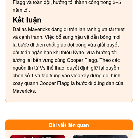
Flagg và toàn đội, hướng tới thành công trong 3–5
năm tới.
Kết luận
Dallas Mavericks đang đi trên lằn ranh giữa tái thiết
và cạnh tranh. Việc bổ sung hậu vệ dẫn bóng mới
là bước đi then chốt giúp đội bóng vừa giải quyết
bài toán ngắn hạn khi thiếu Kyrie, vừa hướng tới
tương lai bền vững cùng Cooper Flagg. Theo các
nguồn tin từ Vs thể thao, quyết định giữ lại quyền
chọn số 1 và tập trung vào việc xây dựng đội hình
xoay quanh Cooper Flagg là bước đi đúng đắn của
Mavericks.
Bài viết liên quan