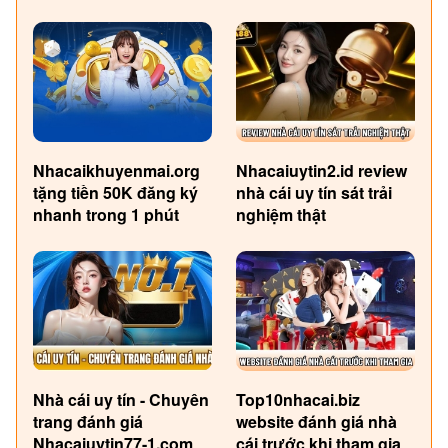
Nhacaikhuyenmai.org
Nhacaiuytin2.id review
tặng tiền 50K đăng ký
nhà cái uy tín sát trải
nhanh trong 1 phút
nghiệm thật
Nhà cái uy tín - Chuyên
Top10nhacai.biz
trang đánh giá
website đánh giá nhà
Nhacaiuytin77-1.com
cái trước khi tham gia