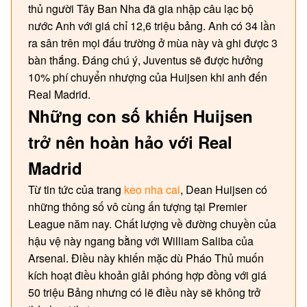
thủ người Tây Ban Nha đã gia nhập câu lạc bộ
nước Anh với giá chỉ 12,6 triệu bảng. Anh có 34 lần
ra sân trên mọi đấu trường ở mùa này và ghi được 3
bàn thắng. Đáng chú ý, Juventus sẽ được hưởng
10% phí chuyển nhượng của Huijsen khi anh đến
Real Madrid.
Những con số khiến Huijsen
trở nên hoàn hảo với Real
Madrid
Từ tin tức của trang
keo nha cai
, Dean Huijsen có
những thông số vô cùng ấn tượng tại Premier
League năm nay. Chất lượng về đường chuyền của
hậu vệ này ngang bằng với William Saliba của
Arsenal. Điều này khiến mặc dù Pháo Thủ muốn
kích hoạt điều khoản giải phóng hợp đồng với giá
50 triệu Bảng nhưng có lẽ điều này sẽ không trở