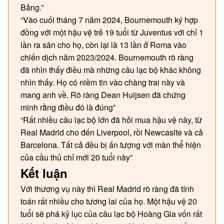
Bảng.”
“Vào cuối tháng 7 năm 2024, Bournemouth ký hợp
đồng với một hậu vệ trẻ 19 tuổi từ Juventus với chỉ 1
lần ra sân cho họ, còn lại là 13 lần ở Roma vào
chiến dịch năm 2023/2024. Bournemouth rõ ràng
đã nhìn thấy điều mà những câu lạc bộ khác không
nhìn thấy. Họ có niềm tin vào chàng trai này và
mang anh về. Rõ ràng Dean Huijsen đã chứng
minh rằng điều đó là đúng”
“Rất nhiều câu lạc bộ lớn đã hỏi mua hậu vệ này, từ
Real Madrid cho đến Liverpool, rồi Newcaslte và cả
Barcelona. Tất cả đều bị ấn tượng với màn thể hiện
của cầu thủ chỉ mới 20 tuổi này”
Kết luận
Với thương vụ này thì Real Madrid rõ ràng đã tính
toán rất nhiều cho tương lai của họ. Một hậu vệ 20
tuổi sẽ phá kỷ lục của câu lạc bộ Hoàng Gia vốn rất