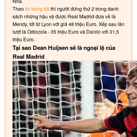
Nha.
Theo
tin bóng đá
thì người đứng thứ 2 trong danh
sách những hậu vệ được Real Madrid đưa về là
Mendy, tới từ Lyon với giá 48 triệu Euro. Xếp sau lần
lượt là Odiozola - 35 triệu Euro và Danilo với 31,5
triệu Euro.
Tại sao Dean Huijsen sẽ là ngoại lệ của
Real Madrid