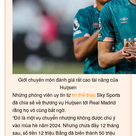
Giới chuyên môn đánh giá rất cao tài năng của
Huijsen
Những phóng viên uy tín từ
tin thể thao
Sky Sports
đã chia sẻ về thương vụ Huijsen tới Real Madrid
rằng họ vô cùng bất ngờ.
“Đó là một vụ chuyển nhượng không được chú ý
vào mùa hè năm 2024. Nhưng chưa đầy 12 tháng
sau, số tiền 12 triệu Bảng đã biến thành 50 triệu