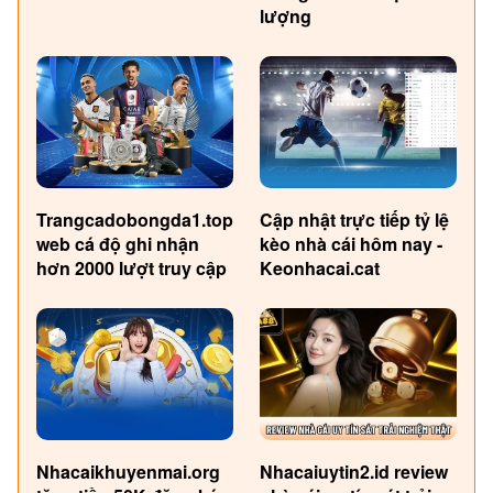
lượng
Trangcadobongda1.top
Cập nhật trực tiếp tỷ lệ
web cá độ ghi nhận
kèo nhà cái hôm nay -
hơn 2000 lượt truy cập
Keonhacai.cat
Nhacaikhuyenmai.org
Nhacaiuytin2.id review