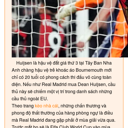
Huijsen là hậu vệ đắt giá thứ 3 tại Tây Ban Nha
Anh chàng hậu vệ trẻ khoác áo Bournemouth mới
chỉ có 20 tuổi có phong cách thi đấu vô cùng toàn
diện. Nếu như Real Madrid mua Dean Huijsen, cầu
thủ này sẽ chiếm một vị trí trong danh sách những
cầu thủ ngoài EU.
Theo trang
kèo nhà cái
, những chấn thương và
phong độ thất thường của hàng phòng ngự là điều
mà Real Madrid đang gặp phải ở mùa giải vừa qua.
Trước mắt họ sẽ là Fifa Club World Cup vào mùa