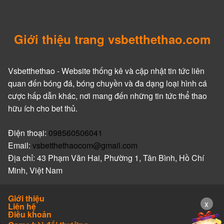
Giới thiệu trang vsbetthethao.com
Vsbetthethao - Website thống kê và cập nhật tin tức liên
quan đến bóng đá, bóng chuyền và đa dạng loại hình cá
cược hấp dẫn khác, nơi mang đến những tin tức thể thao
hữu ích cho bet thủ.
Điện thoại:
098560506041
Email:
vsbetthethaocom@gmail.com
Địa chỉ: 43 Phạm Văn Hai, Phường 1, Tân Bình, Hồ Chí
Minh, Việt Nam
Giới thiệu
x
Liên hệ
Điều khoản