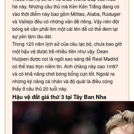
hè này. Những cầu thủ mà Kền Kền Trắng đang có
vào thời điểm này bao gồm Militao, Alaba, Ruduger
và Vallejo đều có những vấn đề riêng. Vậy nên đội
bóng sẽ cần phải tìm một cái tên để có thể đem lại
sự yên tâm lâu dài.
Trong 123 năm lịch sử của câu lạc bộ, chưa bao giờ
một hậu vệ được trả nhiều tiền như vậy. Dean
Huijsen được coi là ngôi sao sáng để Real Madrid
có thể trao trọn niềm tin. Anh chàng này cao 1m97
và có khả năng chơi bóng bổng cực tốt. Ngoài ra
những kỹ năng cá nhân và độ quái là điều cũng
thấy ở cầu thủ 20 tuổi này.
Hậu vệ đắt giá thứ 3 tại Tây Ban Nha