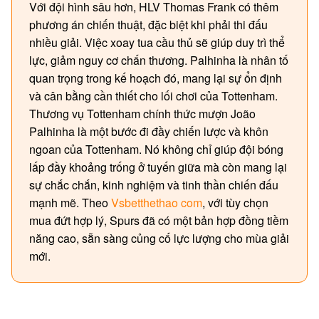
Với đội hình sâu hơn, HLV Thomas Frank có thêm
phương án chiến thuật, đặc biệt khi phải thi đấu
nhiều giải. Việc xoay tua cầu thủ sẽ giúp duy trì thể
lực, giảm nguy cơ chấn thương. Palhinha là nhân tố
quan trọng trong kế hoạch đó, mang lại sự ổn định
và cân bằng cần thiết cho lối chơi của Tottenham.
Thương vụ Tottenham chính thức mượn João
Palhinha là một bước đi đầy chiến lược và khôn
ngoan của Tottenham. Nó không chỉ giúp đội bóng
lấp đầy khoảng trống ở tuyến giữa mà còn mang lại
sự chắc chắn, kinh nghiệm và tinh thần chiến đấu
mạnh mẽ. Theo
Vsbetthethao com
, với tùy chọn
mua đứt hợp lý, Spurs đã có một bản hợp đồng tiềm
năng cao, sẵn sàng củng cố lực lượng cho mùa giải
mới.