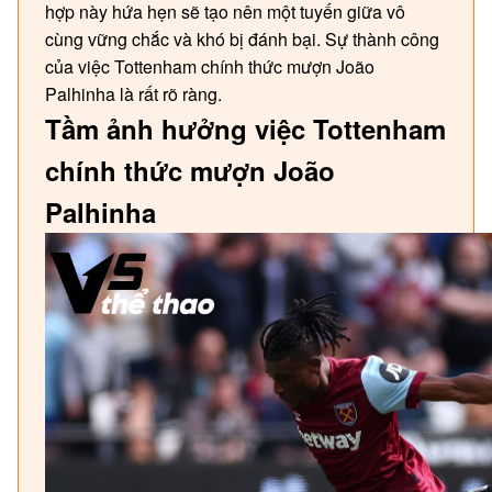
hợp này hứa hẹn sẽ tạo nên một tuyến giữa vô
cùng vững chắc và khó bị đánh bại. Sự thành công
của việc Tottenham chính thức mượn João
Palhinha là rất rõ ràng.
Tầm ảnh hưởng việc Tottenham
chính thức mượn João
Palhinha