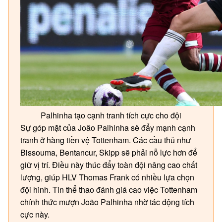
Palhinha tạo cạnh tranh tích cực cho đội
Sự góp mặt của João Palhinha sẽ đẩy mạnh cạnh
tranh ở hàng tiền vệ Tottenham. Các cầu thủ như
Bissouma, Bentancur, Skipp sẽ phải nỗ lực hơn để
giữ vị trí. Điều này thúc đẩy toàn đội nâng cao chất
lượng, giúp HLV Thomas Frank có nhiều lựa chọn
đội hình. Tin thể thao đánh giá cao việc Tottenham
chính thức mượn João Palhinha nhờ tác động tích
cực này.