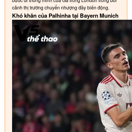
bước đi thông minh của Gà trống London trong bối
cảnh thị trường chuyển nhượng đầy biến động.
Khó khăn của Palhinha tại Bayern Munich