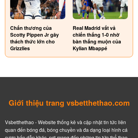
Chấn thương của
Real Madrid vất vả
Scotty Pippen Jr gây
chiến thắng 1-0 nhờ
thách thức lớn cho
bàn thắng muộn của
Grizzlies
Kylian Mbappé
Giới thiệu trang vsbetthethao.com
Vsbetthethao - Website thống kê và cập nhật tin tức liên
quan đến bóng đá, bóng chuyền và đa dạng loại hình cá
cược hấp dẫn khác, nơi mang đến những tin tức thể thao