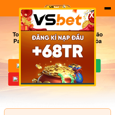
X
Tottenham chính thức mượn João
Palhinha từ Bayern Munich: Thỏa
thuận hoàn tất
ĐĂNG KÝ
ĐĂNG NHẬP
CƯỢC NGAY