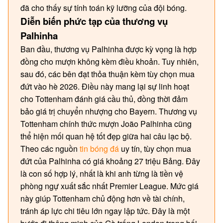
đã cho thấy sự tính toán kỹ lưỡng của đội bóng.
Diễn biến phức tạp của thương vụ
Palhinha
Ban đầu, thương vụ Palhinha được kỳ vọng là hợp
đồng cho mượn không kèm điều khoản. Tuy nhiên,
sau đó, các bên đạt thỏa thuận kèm tùy chọn mua
đứt vào hè 2026. Điều này mang lại sự linh hoạt
cho Tottenham đánh giá cầu thủ, đồng thời đảm
bảo giá trị chuyển nhượng cho Bayern. Thương vụ
Tottenham chính thức mượn João Palhinha cũng
thể hiện mối quan hệ tốt đẹp giữa hai câu lạc bộ.
Theo các nguồn
tin bóng đá
uy tín, tùy chọn mua
đứt của Palhinha có giá khoảng 27 triệu Bảng. Đây
là con số hợp lý, nhất là khi anh từng là tiền vệ
phòng ngự xuất sắc nhất Premier League. Mức giá
này giúp Tottenham chủ động hơn về tài chính,
tránh áp lực chi tiêu lớn ngay lập tức. Đây là một